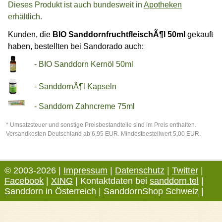
Dieses Produkt ist auch bundesweit in
Apotheken
erhältlich.
Kunden, die
BIO SanddornfruchtfleischÃ¶l 50ml
gekauft
haben, bestellten bei Sandorado auch:
- BIO Sanddorn Kernöl 50ml
- SanddornÃ¶l Kapseln
- Sanddorn Zahncreme 75ml
* Umsatzsteuer und sonstige Preisbestandteile sind im Preis enthalten.
Versandkosten Deutschland ab 6,95 EUR. Mindestbestellwert 5,00 EUR.
© 2003-2026 |
Impressum
|
Datenschutz
|
Twitter
|
Facebook
|
XING
| Kontaktdaten bei
sanddorn.tel
|
Sanddorn in Österreich
|
SanddornShop Schweiz
|