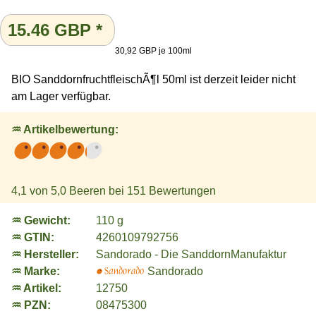
15.46
GBP
*
30,92 GBP je 100ml
BIO SanddornfruchtfleischÃ¶l 50ml ist derzeit leider nicht
am Lager verfügbar.
♒ Artikelbewertung:
4,1
von 5,0 Beeren bei
151
Bewertungen
♒ Gewicht:
110 g
♒ GTIN:
4260109792756
♒ Hersteller:
Sandorado - Die SanddornManufaktur
♒ Marke:
Sandorado
♒ Artikel:
12750
♒ PZN:
08475300