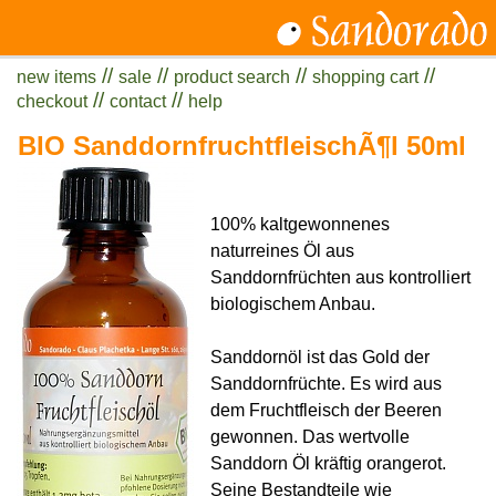
//
//
//
//
new items
sale
product search
shopping cart
//
//
checkout
contact
help
BIO SanddornfruchtfleischÃ¶l 50ml
100% kaltgewonnenes
naturreines Öl aus
Sanddornfrüchten aus kontrolliert
biologischem Anbau.
Sanddornöl ist das Gold der
Sanddornfrüchte. Es wird aus
dem Fruchtfleisch der Beeren
gewonnen. Das wertvolle
Sanddorn Öl kräftig orangerot.
Seine Bestandteile wie