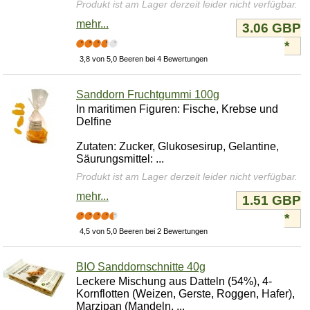
Produkt ist am Lager derzeit leider nicht verfügbar.
mehr...
3.06 GBP
*
3,8 von 5,0 Beeren bei 4 Bewertungen
Sanddorn Fruchtgummi 100g
In maritimen Figuren: Fische, Krebse und
Delfine
Zutaten: Zucker, Glukosesirup, Gelantine,
Säurungsmittel: ...
Produkt ist am Lager derzeit leider nicht verfügbar.
mehr...
1.51 GBP
*
4,5 von 5,0 Beeren bei 2 Bewertungen
BIO Sanddornschnitte 40g
Leckere Mischung aus Datteln (54%), 4-
Kornflotten (Weizen, Gerste, Roggen, Hafer),
Marzipan (Mandeln, ...