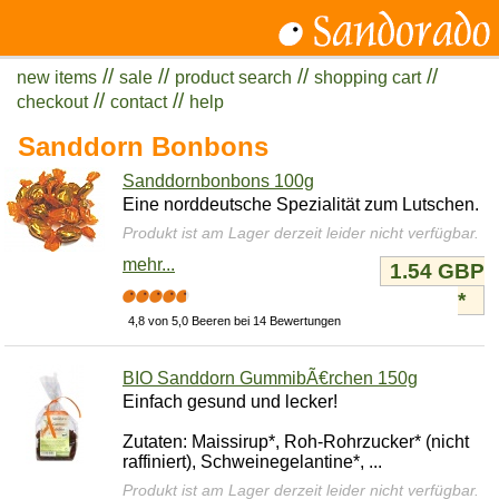
//
//
//
//
new items
sale
product search
shopping cart
//
//
checkout
contact
help
Sanddorn Bonbons
Sanddornbonbons 100g
Eine norddeutsche Spezialität zum Lutschen.
Produkt ist am Lager derzeit leider nicht verfügbar.
mehr...
1.54 GBP
*
4,8 von 5,0 Beeren bei 14 Bewertungen
BIO Sanddorn GummibÃ€rchen 150g
Einfach gesund und lecker!
Zutaten: Maissirup*, Roh-Rohrzucker* (nicht
raffiniert), Schweinegelantine*, ...
Produkt ist am Lager derzeit leider nicht verfügbar.