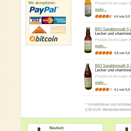
Wir akzeptieren:
Produkt ist am Lager de
mehr...
4,4 von 5,0
BIO Sanddornsaft 0,2
Lecker und vitaminre
Produkt ist am Lager de
mehr...
4,8 von 5,0
BIO Sanddornsaft 0,
Lecker und vitaminre
Produkt ist am Lager de
mehr...
4,1 von 5,0
* Umsatzsteuer und sonstige
6,95 EUR. Mindestbestellwe
Neuheit: