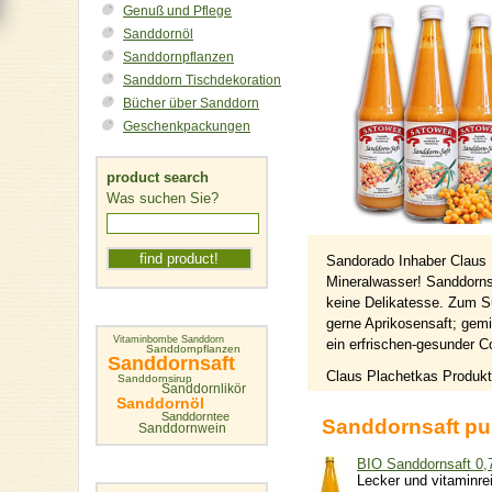
Genuß und Pflege
Sanddornöl
Sanddornpflanzen
Sanddorn Tischdekoration
Bücher über Sanddorn
Geschenkpackungen
product search
Was suchen Sie?
Sandorado Inhaber
Claus 
Mineralwasser!
Sanddorns
keine Delikatesse. Zum S
gerne Aprikosensaft; gem
Vitaminbombe Sanddorn
ein erfrischen-gesunder C
Sanddornpflanzen
Sanddornsaft
Claus Plachetkas Produkt
Sanddornsirup
Sanddornlikör
Sanddornöl
Sanddorntee
Sanddornsaft pu
Sanddornwein
BIO Sanddornsaft 0,7
Lecker und vitaminre