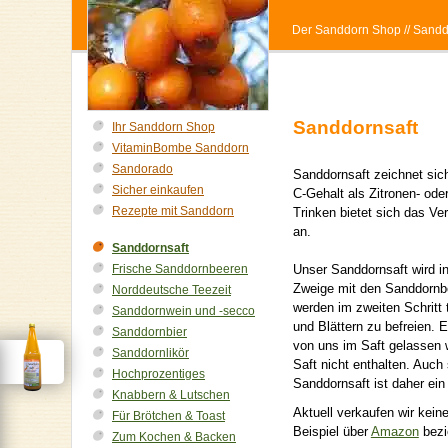
Der Sanddorn Shop
// Sandd
Sanddornsaft
Ihr Sanddorn Shop
VitaminBombe Sanddorn
Sandorado
Sanddornsaft zeichnet sic
Sicher einkaufen
C-Gehalt als Zitronen- od
Rezepte mit Sanddorn
Trinken bietet sich das V
an.
Sanddornsaft
Frische Sanddornbeeren
Unser Sanddornsaft wird i
Zweige mit den Sanddornb
Norddeutsche Teezeit
werden im zweiten Schritt 
Sanddornwein und -secco
und Blättern zu befreien. 
Sanddornbier
von uns im Saft gelassen 
Sanddornlikör
Saft nicht enthalten. Auc
Hochprozentiges
Sanddornsaft ist daher ein
Knabbern & Lutschen
Aktuell verkaufen wir kei
Für Brötchen & Toast
Beispiel über
Amazon
bezi
Zum Kochen & Backen