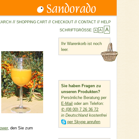
//
//
//
//
EARCH
SHOPPING CART
CHECKOUT
CONTACT
HELP
A
SCHRIFTGRÖSSE:
A
A
Ihr Warenkorb ist noch
leer.
Sie haben Fragen zu
unseren Produkten?
Persönliche Beratung per
E-Mail
oder am Telefon:
✆ (08 00) 7 26 36 72
in Deutschland kostenfrei

per Skype anrufen
ower
, den Sie zum