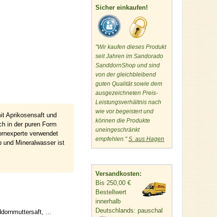
Sicher einkaufen!
"Wir kaufen dieses Produkt
seit Jahren im Sandorado
SanddornShop und sind
von der gleichbleibend
guten Qualität sowie dem
ausgezeichneten Preis-
Leistungsverhältnis nach
wie vor begeistert und
t Aprikosensaft und
können die Produkte
ch in der puren Form
uneingeschränkt
ornexperte verwendet
empfehlen."
S. aus Hagen
 und Mineralwasser ist
Versandkosten:
Bis 250,00 €
Bestellwert
innerhalb
Deutschlands: pauschal
dornmuttersaft, ...