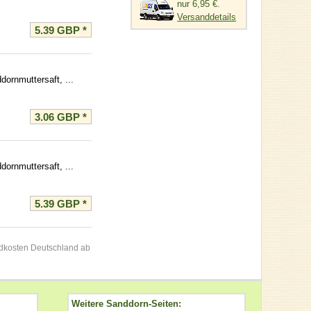
nur 6,95 €.
Versanddetails
5.39 GBP
*
dornmuttersaft, ...
3.06 GBP
*
dornmuttersaft, ...
5.39 GBP
*
andkosten Deutschland ab
Weitere Sanddorn-Seiten: