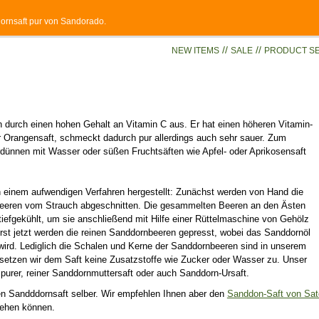
ornsaft pur von Sandorado.
//
//
NEW ITEMS
SALE
PRODUCT S
h durch einen hohen Gehalt an Vitamin C aus. Er hat einen höheren Vitamin-
er Orangensaft, schmeckt dadurch pur allerdings auch sehr sauer. Zum
erdünnen mit Wasser oder süßen Fruchtsäften wie Apfel- oder Aprikosensaft
n einem aufwendigen Verfahren hergestellt: Zunächst werden von Hand die
eeren vom Strauch abgeschnitten. Die gesammelten Beeren an den Ästen
tiefgekühlt, um sie anschließend mit Hilfe einer Rüttelmaschine von Gehölz
Erst jetzt werden die reinen Sanddornbeeren gepresst, wobei das Sanddornöl
wird. Lediglich die Schalen und Kerne der Sanddornbeeren sind in unserem
h setzen wir dem Saft keine Zusatzstoffe wie Zucker oder Wasser zu. Unser
 purer, reiner Sanddornmuttersaft oder auch Sanddorn-Ursaft.
nen Sandddornsaft selber. Wir empfehlen Ihnen aber den
Sanddon-Saft von Sat
ehen können.