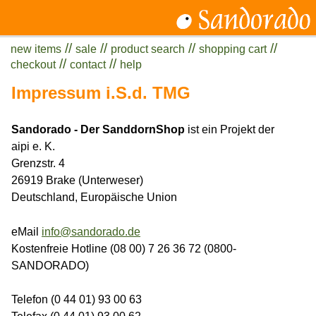
//
//
//
//
new items
sale
product search
shopping cart
//
//
checkout
contact
help
Impressum i.S.d. TMG
Sandorado - Der SanddornShop
ist ein Projekt der
aipi e. K.
Grenzstr. 4
26919 Brake (Unterweser)
Deutschland, Europäische Union
eMail
info@sandorado.de
Kostenfreie Hotline (08 00) 7 26 36 72 (0800-
SANDORADO)
Telefon (0 44 01) 93 00 63