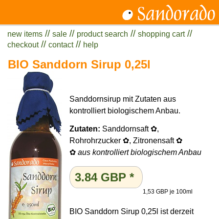
//
//
//
//
new items
sale
product search
shopping cart
//
//
checkout
contact
help
BIO Sanddorn Sirup 0,25l
Sanddornsirup mit Zutaten aus
kontrolliert biologischem Anbau.
Zutaten:
Sanddornsaft ✿,
Rohrohrzucker ✿, Zitronensaft ✿
✿
aus kontrolliert biologischem Anbau
3.84
GBP
*
1,53 GBP je 100ml
BIO Sanddorn Sirup 0,25l ist derzeit