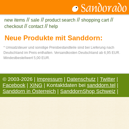
//
//
//
//
new items
sale
product search
shopping cart
//
//
checkout
contact
help
Neue Produkte mit Sanddorn:
* Umsatzsteuer und sonstige Preisbestandteile sind bei Lieferung nach
Deutschland im Preis enthalten. Versandkosten Deutschland ab 6,95 EUR.
Mindestbestellwert 5,00 EUR.
© 2003-2026 |
Impressum
|
Datenschutz
|
Twitter
|
Facebook
|
XING
| Kontaktdaten bei
sanddorn.tel
|
Sanddorn in Österreich
|
SanddornShop Schweiz
|