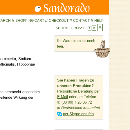
//
//
//
//
EARCH
SHOPPING CART
CHECKOUT
CONTACT
HELP
A
SCHRIFTGRÖSSE:
A
A
Ihr Warenkorb ist noch
leer.
a piperita, Sodium
ficinalis, Hippophae
Sie haben Fragen zu
unseren Produkten?
Persönliche Beratung per
reme schmeckt angenehm
E-Mail
oder am Telefon:
heilende Wirkung der
✆ (08 00) 7 26 36 72
in Deutschland kostenfrei

per Skype anrufen