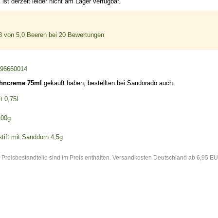
t derzeit leider nicht am Lager verfügbar.
8
von 5,0 Beeren bei
20
Bewertungen
96660014
hncreme 75ml
gekauft haben, bestellten bei Sandorado auch:
t 0,75l
100g
stift mit Sanddorn 4,5g
 Preisbestandteile sind im Preis enthalten. Versandkosten Deutschland ab 6,95 EU