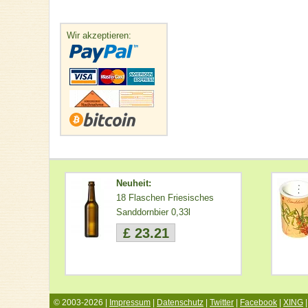
Wir akzeptieren:
Neuheit:
18 Flaschen Friesisches
Sanddornbier 0,33l
£ 23.21
© 2003-2026 |
Impressum
|
Datenschutz
|
Twitter
|
Facebook
|
XING
|