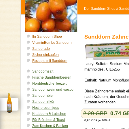
Der Sanddorn Shop
// Sand
Sanddorn Zahnc
Ihr Sanddorn Shop
VitaminBombe Sanddorn
Sandorado
Sicher einkaufen
Rezepte mit Sanddorn
Lauryl Sulfate, Sodium Mo
rhamnoides, CI16255
Sanddornsaft
Frische Sanddornbeeren
Enthält: Natrium Monofluo
Norddeutsche Teezeit
Sanddornwein und -secco
Diese Zahncreme enhält e
Sanddornbier
nach Kräutern, der Geschma
Sanddornlikör
Zutaten vorhanden.
Hochprozentiges
2.29 GBP
0.74
G
Knabbern & Lutschen
Für Brötchen & Toast
0,98 GBP je 100ml
Zum Kochen & Backen