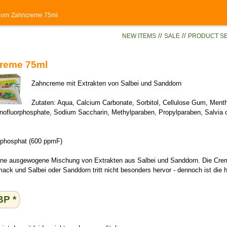
dorn Zahncreme 75ml
//
//
NEW ITEMS
SALE
PRODUCT S
reme 75ml
Zahncreme mit Extrakten von Salbei und Sanddorn
Zutaten: Aqua, Calcium Carbonate, Sorbitol, Cellulose Gum, Menth
nofluorphosphate, Sodium Saccharin, Methylparaben, Propylparaben, Salvia of
rphosphat (600 ppmF)
ine ausgewogene Mischung von Extrakten aus Salbei und Sanddorn. Die C
ck und Salbei oder Sanddorn tritt nicht besonders hervor - dennoch ist die 
BP
*