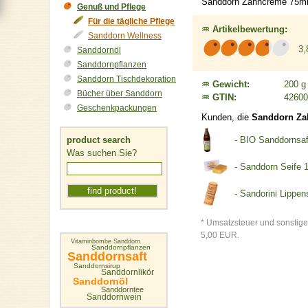
Sanddorn Zahncreme 75ml is
Genuß und Pflege
Für die tägliche Pflege
♒ Artikelbewertung:
Sanddorn Wellness
3,
Sanddornöl
Sanddornpflanzen
Sanddorn Tischdekoration
♒ Gewicht:
200 g
Bücher über Sanddorn
♒ GTIN:
42600
Geschenkpackungen
Kunden, die
Sanddorn Za
product search
- BIO Sanddornsaf
Was suchen Sie?
- Sanddorn Seife 
- Sandorini Lippen
* Umsatzsteuer und sonstige
5,00 EUR.
Vitaminbombe Sanddorn
Sanddornpflanzen
Sanddornsaft
Sanddornsirup
Sanddornlikör
Sanddornöl
Sanddorntee
Sanddornwein