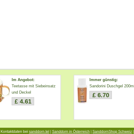
Im Angebot:
Immer günstig:
Teetasse mit Siebeinsatz
Sandorini Duschgel 200m
und Deckel
£ 6.70
£ 4.61
 Kontaktdaten bei
sanddorn.tel
|
Sanddorn in Österreich
|
SanddornShop Schweiz
|